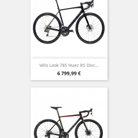
Vélo Look 785 Huez RS Disc...
Prix
6 799,99 €