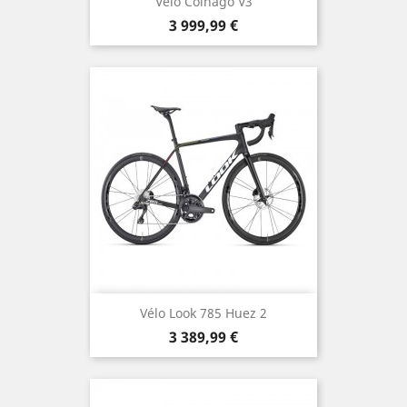
Vélo Colnago V3
Prix
3 999,99 €
Vélo Look 785 Huez 2
Prix
3 389,99 €