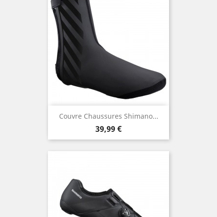
Couvre Chaussures Shimano...
Prix
39,99 €