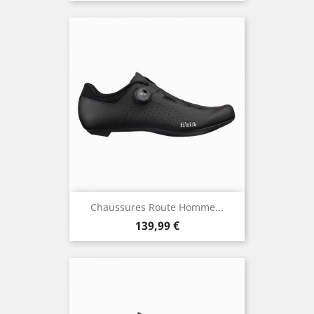
Chaussures Route Homme...
Prix
139,99 €