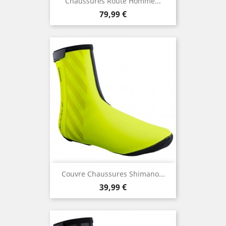
Chaussures Route Homme...
Prix
79,99 €
Couvre Chaussures Shimano...
Prix
39,99 €