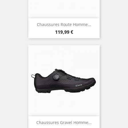
Chaussures Route Homme...
Prix
119,99 €
Chaussures Gravel Homme...