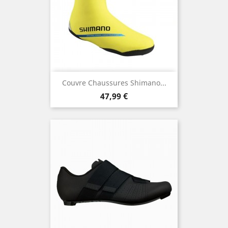
Couvre Chaussures Shimano...
Prix
47,99 €