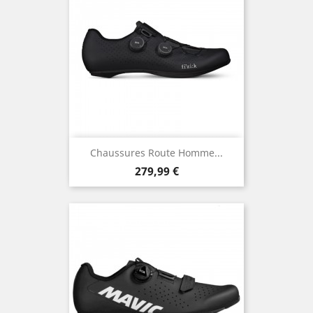
Chaussures Route Homme...
Prix
279,99 €