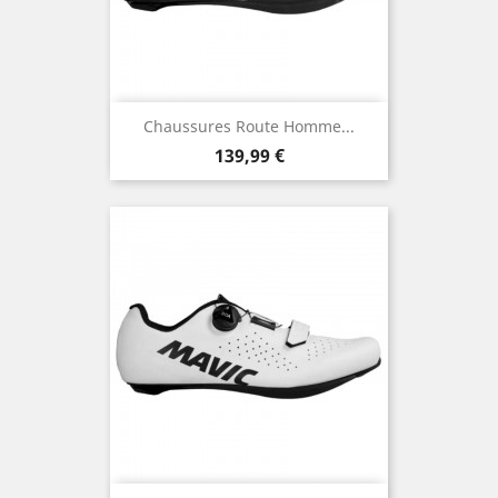
Chaussures Route Homme...
Prix
139,99 €