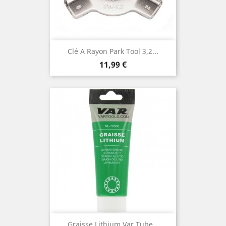
Clé A Rayon Park Tool 3,2...
Prix
11,99 €
Graisse Lithium Var Tube...