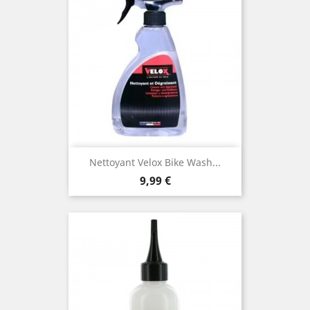
Nettoyant Velox Bike Wash...
Prix
9,99 €