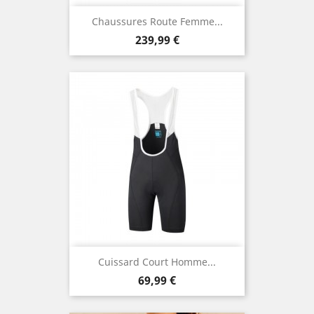
Chaussures Route Femme...
Prix
239,99 €
Cuissard Court Homme...
Prix
69,99 €