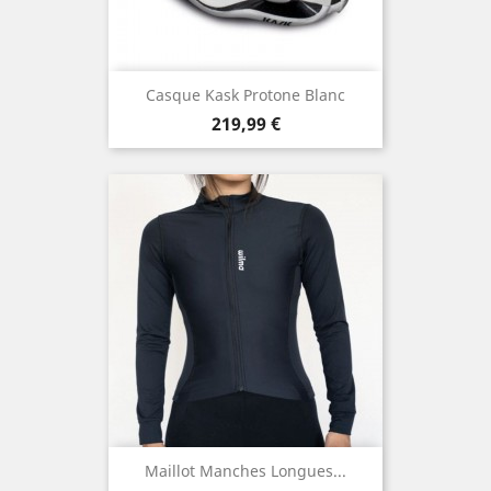
Casque Kask Protone Blanc
Prix
219,99 €
Maillot Manches Longues...