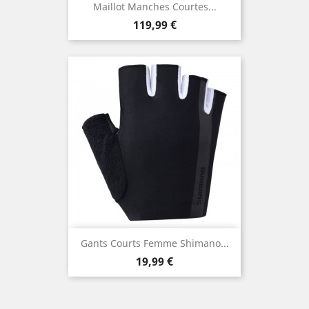
Maillot Manches Courtes...
Prix
119,99 €
Gants Courts Femme Shimano...
Prix
19,99 €