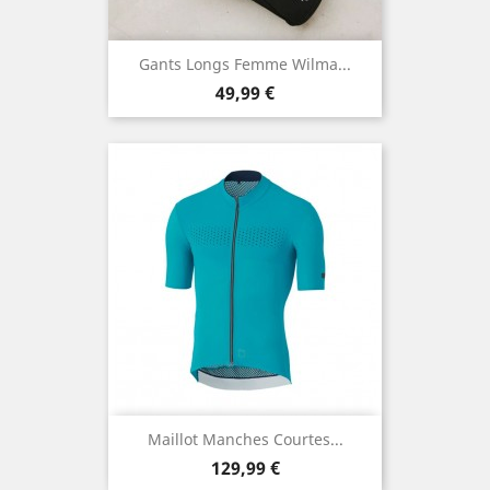
Gants Longs Femme Wilma...
Prix
49,99 €
Maillot Manches Courtes...
Prix
129,99 €