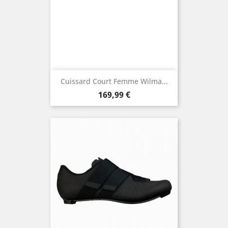
Cuissard Court Femme Wilma...
Prix
169,99 €