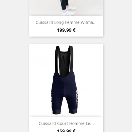
Cuissard Long Femme Wilma...
Prix
199,99 €
Cuissard Court Homme Le...
Prix
159,99 €