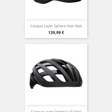
Casque Lazer Sphere Noir Mat
Prix
139,99 €
Casque Lazer Genesis CE Noir