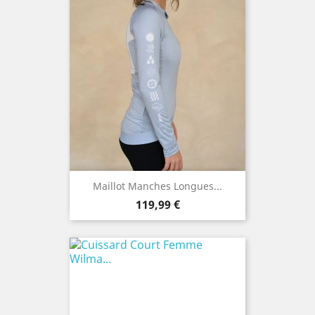
Maillot Manches Longues...
Prix
119,99 €