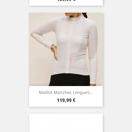
Maillot Manches Longues...
Prix
119,99 €