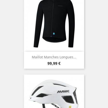
Maillot Manches Longues...
Prix
99,99 €