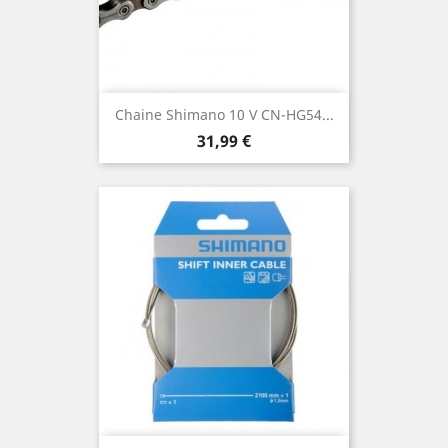
Chaine Shimano 10 V CN-HG54...
Prix
31,99 €