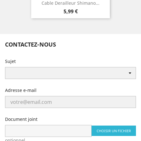
Cable Derailleur Shimano...
Prix
5,99 €
CONTACTEZ-NOUS
Sujet
Adresse e-mail
Document joint
CHOISIR UN FICHIER
optionnel