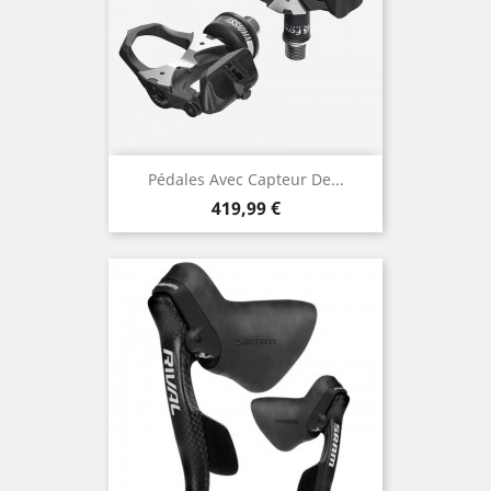
Pédales Avec Capteur De...
Prix
419,99 €