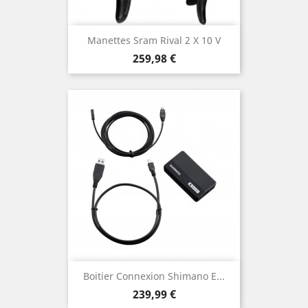
Manettes Sram Rival 2 X 10 V
Prix
259,98 €
Boitier Connexion Shimano E...
Prix
239,99 €