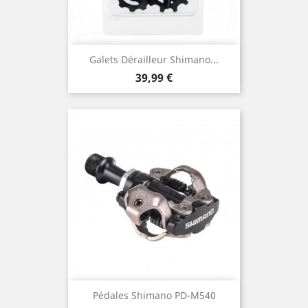
Galets Dérailleur Shimano...
Prix
39,99 €
Pédales Shimano PD-M540