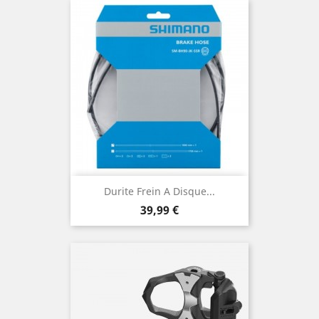
Durite Frein A Disque...
Prix
39,99 €