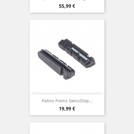
Prix
55,99 €
Patins Freins SwissStop...
Prix
19,99 €