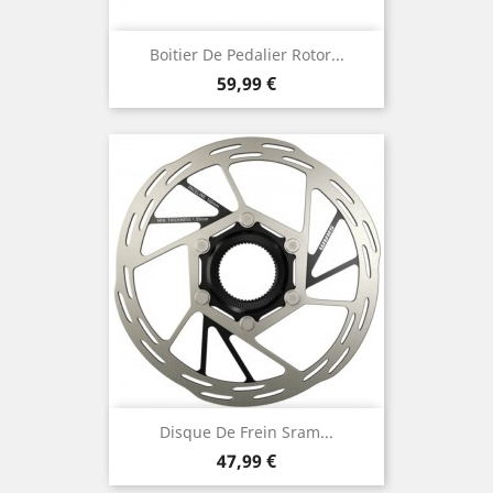
Boitier De Pedalier Rotor...
Prix
59,99 €
Disque De Frein Sram...
Prix
47,99 €