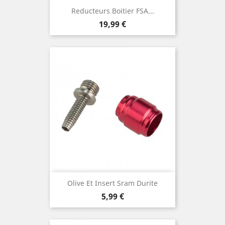
Reducteurs Boitier FSA...
Prix
19,99 €
Olive Et Insert Sram Durite
Prix
5,99 €