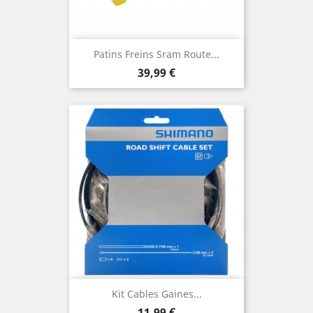
Patins Freins Sram Route...
Prix
39,99 €
Kit Cables Gaines...
Prix
11,99 €