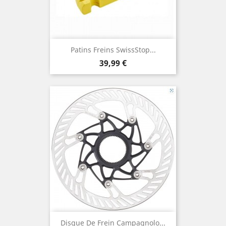
Patins Freins SwissStop...
Prix
39,99 €
Disque De Frein Campagnolo...