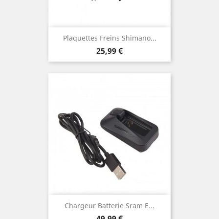
Plaquettes Freins Shimano...
Prix
25,99 €
Chargeur Batterie Sram E...
Prix
49,99 €