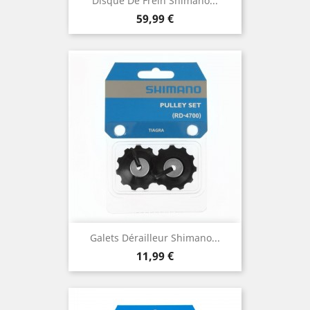
Disque De Frein Shimano...
Prix
59,99 €
Galets Dérailleur Shimano...
Prix
11,99 €