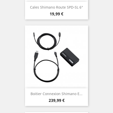
Cales Shimano Route SPD-SL 6°
Prix
19,99 €
Boitier Connexion Shimano E...
Prix
239,99 €