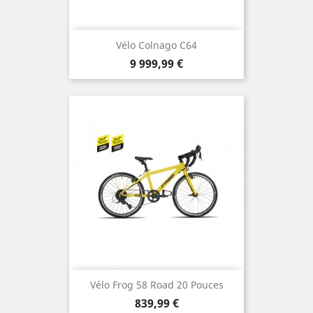
Vélo Colnago C64
Prix
9 999,99 €
Vélo Frog 58 Road 20 Pouces
Prix
839,99 €