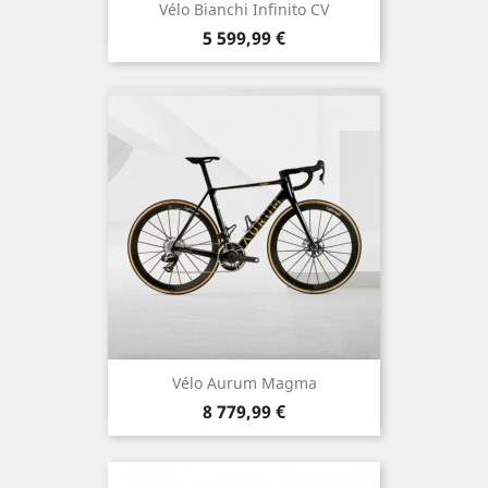
Vélo Bianchi Infinito CV
Prix
5 599,99 €
Vélo Aurum Magma
Prix
8 779,99 €