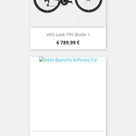
Vélo Look 795 Blade 1
Prix
6 789,99 €