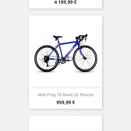
Prix
4 199,99 €
Vélo Frog 70 Road 26 Pouces
Prix
959,99 €