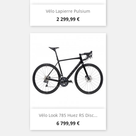
Vélo Lapierre Pulsium
Prix
2 299,99 €
Vélo Look 785 Huez RS Disc...
Prix
6 799,99 €