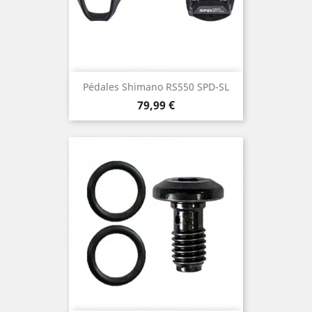
Pédales Shimano RS550 SPD-SL
Prix
79,99 €