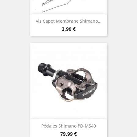
Vis Capot Membrane Shimano...
Prix
3,99 €
Pédales Shimano PD-M540
Prix
79,99 €