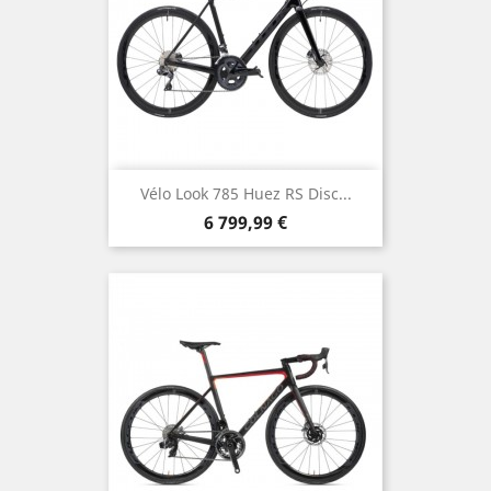
Vélo Look 785 Huez RS Disc...
Prix
6 799,99 €