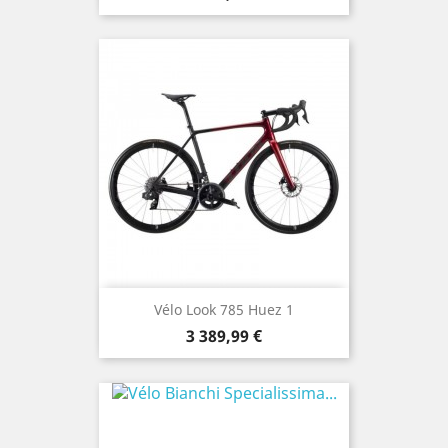
Vélo Look 785 Huez 1
Prix
3 389,99 €