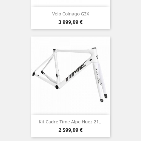
Vélo Colnago G3X
Prix
3 999,99 €
Kit Cadre Time Alpe Huez 21...
Prix
2 599,99 €