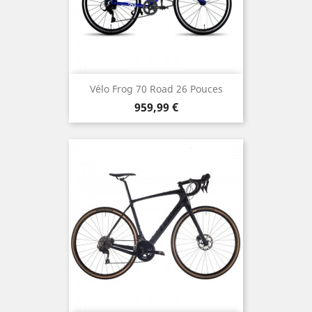
Vélo Frog 70 Road 26 Pouces
Prix
959,99 €